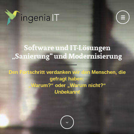
Ingenia
IT
Software und IT-Lösungen
„Sanierung“ und Modernisierung
Den Fortschritt verdanken wir den Menschen, die
gefragt haben:
„Warum?“ oder „Warum nicht?“
Unbekannt
Scroll