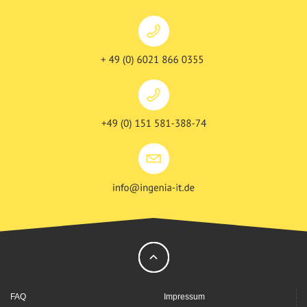
Scroll
^
to
FAQ
Impressum