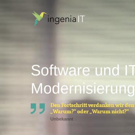
Ingenia
IT
Software und I
Modernisierun
Den Fortschritt verdanken wir den
„Warum?“ oder „Warum nicht?“
Unbekannt