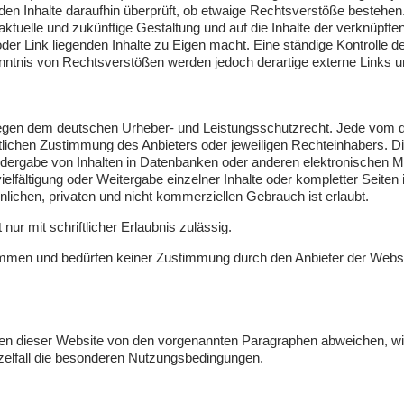
mden Inhalte daraufhin überprüft, ob etwaige Rechtsverstöße bestehe
ie aktuelle und zukünftige Gestaltung und auf die Inhalte der verknüpf
oder Link liegenden Inhalte zu Eigen macht. Eine ständige Kontrolle de
nntnis von Rechtsverstößen werden jedoch derartige externe Links u
erliegen dem deutschen Urheber- und Leistungsschutzrecht. Jede vom
lichen Zustimmung des Anbieters oder jeweiligen Rechteinhabers. Dies
dergabe von Inhalten in Datenbanken oder anderen elektronischen Me
lfältigung oder Weitergabe einzelner Inhalte oder kompletter Seiten ist
lichen, privaten und nicht kommerziellen Gebrauch ist erlaubt.
nur mit schriftlicher Erlaubnis zulässig.
kommen und bedürfen keiner Zustimmung durch den Anbieter der Websi
n dieser Website von den vorgenannten Paragraphen abweichen, wir
nzelfall die besonderen Nutzungsbedingungen.